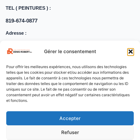
TEL ( PEINTURES ) :
819-674-0877
Adresse :
140, rue Brassard Magog, Québec J1X 1P9
Gérer le consentement
Pour offrir les meilleures expériences, nous utilisons des technologies
Politique de Confidentialité
telles que les cookies pour stocker et/ou accéder aux informations des
appareils. Le fait de consentir à ces technologies nous permettra de
traiter des données telles que le comportement de navigation ou les ID
Politique de Cookies
uniques sur ce site. Le fait de ne pas consentir ou de retirer son
consentement peut avoir un effet négatif sur certaines caractéristiques
et fonctions.
Mentions Légales
Accepter
Refuser